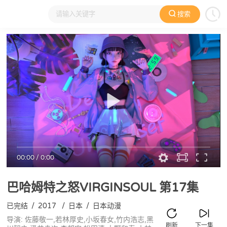
搜索
大家在看
日本动漫
国产动漫
欧美动漫
动漫电影
00:00
/
0:00
巴哈姆特之怒VIRGINSOUL
第17集
已完结
/
2017
/
日本
/
日本动漫
导演: 佐藤敬一,若林厚史,小坂春女,竹内浩志,黑
刷新
下一集