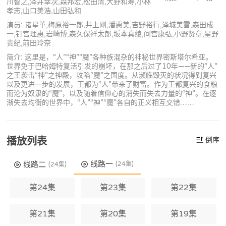
川智之,泽井幸次,森邦宏,松田清,大野和寿,小林
孝志,山口美浩,山田弘和
演员: 诸星堇,梅原裕一郎,井上刚,潘惠美,吉野裕行,泽城美雪,森田成
一,钉宫理惠,岩崎博,森久保祥太郎,坂本真绫,间宫康弘,小野贤章,星野
贵纪,前田玲奈
简介: 这里是，“人”“神”“魔”各种族混杂的神秘世界密斯塔尔希亚。
世界免于巴哈姆特复活引发的崩坏，在那之后过了10年——新的“人”
之王袭击“神”之神殿，攻陷“魔”之国度。从濒临毁灭的状况得到复兴
以及更进一步的发展，王都为“人”带来了财富。作为王都复兴的食粮
而沦为奴隶的“魔”，以及随着信仰心的消失而失去力量的“神”。在逐
渐失去均衡的世界中，“人”“神”“魔”各自的正义相互交错……
播放列表
倒序
线路一
线路二
(24集)
(24集)
第24集
第23集
第22集
第21集
第20集
第19集