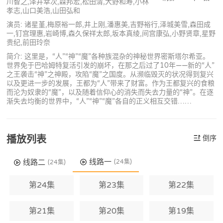
川智之,泽井幸次,森邦宏,松田清,大野和寿,小林
孝志,山口美浩,山田弘和
演员: 诸星堇,梅原裕一郎,井上刚,潘惠美,吉野裕行,泽城美雪,森田成
一,钉宫理惠,岩崎博,森久保祥太郎,坂本真绫,间宫康弘,小野贤章,星野
贵纪,前田玲奈
简介: 这里是，“人”“神”“魔”各种族混杂的神秘世界密斯塔尔希亚。
世界免于巴哈姆特复活引发的崩坏，在那之后过了10年——新的“人”
之王袭击“神”之神殿，攻陷“魔”之国度。从濒临毁灭的状况得到复兴
以及更进一步的发展，王都为“人”带来了财富。作为王都复兴的食粮
而沦为奴隶的“魔”，以及随着信仰心的消失而失去力量的“神”。在逐
渐失去均衡的世界中，“人”“神”“魔”各自的正义相互交错……
播放列表
倒序
线路一
线路二
(24集)
(24集)
第24集
第23集
第22集
第21集
第20集
第19集