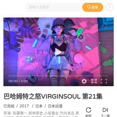
搜索
大家在看
日本动漫
国产动漫
欧美动漫
动漫电影
00:00
/
0:00
巴哈姆特之怒VIRGINSOUL
第21集
已完结
/
2017
/
日本
/
日本动漫
导演: 佐藤敬一,若林厚史,小坂春女,竹内浩志,黑
刷新
下一集