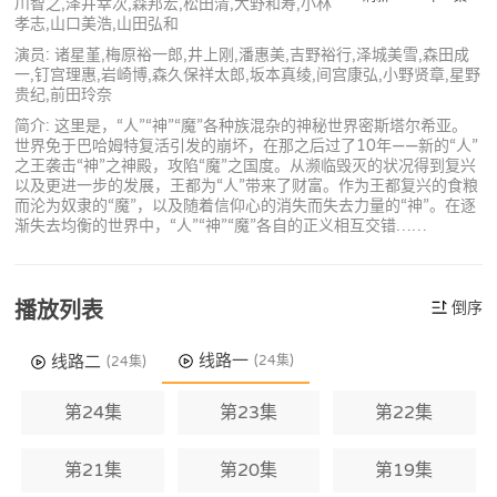
川智之,泽井幸次,森邦宏,松田清,大野和寿,小林
孝志,山口美浩,山田弘和
演员: 诸星堇,梅原裕一郎,井上刚,潘惠美,吉野裕行,泽城美雪,森田成
一,钉宫理惠,岩崎博,森久保祥太郎,坂本真绫,间宫康弘,小野贤章,星野
贵纪,前田玲奈
简介: 这里是，“人”“神”“魔”各种族混杂的神秘世界密斯塔尔希亚。
世界免于巴哈姆特复活引发的崩坏，在那之后过了10年——新的“人”
之王袭击“神”之神殿，攻陷“魔”之国度。从濒临毁灭的状况得到复兴
以及更进一步的发展，王都为“人”带来了财富。作为王都复兴的食粮
而沦为奴隶的“魔”，以及随着信仰心的消失而失去力量的“神”。在逐
渐失去均衡的世界中，“人”“神”“魔”各自的正义相互交错……
播放列表
倒序
线路一
线路二
(24集)
(24集)
第24集
第23集
第22集
第21集
第20集
第19集