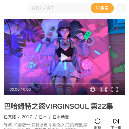
搜索
大家在看
日本动漫
国产动漫
欧美动漫
动漫电影
00:00
/
0:00
巴哈姆特之怒VIRGINSOUL
第22集
已完结
/
2017
/
日本
/
日本动漫
导演: 佐藤敬一,若林厚史,小坂春女,竹内浩志,黑
刷新
下一集