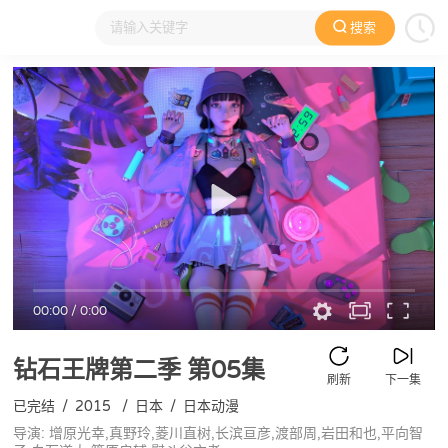
搜索
大家在看
日本动漫
国产动漫
欧美动漫
动漫电影
00:00
/
0:00
钻石王牌第二季
第05集
刷新
下一集
已完结
/
2015
/
日本
/
日本动漫
导演: 增原光幸,真野玲,菱川直树,长滨亘彦,渡部周,岩田和也,平向智