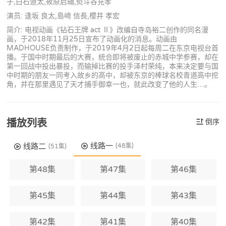
子,白石道太,筱原启辅,熨斗谷充孝
演员: 逢坂 良太,島﨑 信長,櫻井 孝宏
简介: 电视动画《钻石王牌 act Ⅱ》改编自寺岛裕二创作的同名漫
画，于2018年11月25日宣布了动画化的消息。动画由
MADHOUSE负责制作，于2019年4月2日起每周二在东京电视台首
播。于国中时期最后的大赛，统合即将被废止的赤城中学参赛，却在
第一回战中投出暴投，而输掉比赛的投手泽村荣纯，本来决定要与国
中时期的朋友一同考入故乡的高中，却被东京的棒球名校青道高中挖
角，并在那里遇见了天才捕手御幸一也，就此改变了他的人生…。
播放列表
倒序
线路一
线路二
(48集)
(51集)
第48集
第47集
第46集
第45集
第44集
第43集
第42集
第41集
第40集