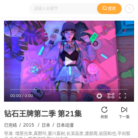
搜索
大家在看
日本动漫
国产动漫
欧美动漫
动漫电影
00:00
/
0:00
钻石王牌第二季
第21集
刷新
下一集
已完结
/
2015
/
日本
/
日本动漫
导演: 增原光幸,真野玲,菱川直树,长滨亘彦,渡部周,岩田和也,平向智