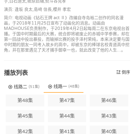
子,白石道太,筱原启辅,熨斗谷充孝
演员: 逢坂 良太,島﨑 信長,櫻井 孝宏
简介: 电视动画《钻石王牌 act Ⅱ》改编自寺岛裕二创作的同名漫
画，于2018年11月25日宣布了动画化的消息。动画由
MADHOUSE负责制作，于2019年4月2日起每周二在东京电视台首
播。于国中时期最后的大赛，统合即将被废止的赤城中学参赛，却在
第一回战中投出暴投，而输掉比赛的投手泽村荣纯，本来决定要与国
中时期的朋友一同考入故乡的高中，却被东京的棒球名校青道高中挖
角，并在那里遇见了天才捕手御幸一也，就此改变了他的人生…。
播放列表
倒序
线路一
线路二
(48集)
(51集)
第48集
第47集
第46集
第45集
第44集
第43集
第42集
第41集
第40集