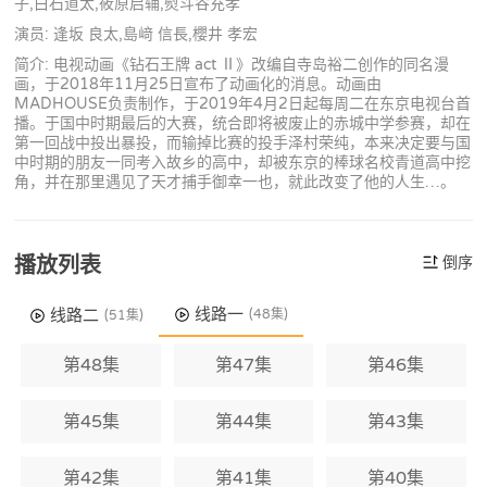
子,白石道太,筱原启辅,熨斗谷充孝
演员: 逢坂 良太,島﨑 信長,櫻井 孝宏
简介: 电视动画《钻石王牌 act Ⅱ》改编自寺岛裕二创作的同名漫
画，于2018年11月25日宣布了动画化的消息。动画由
MADHOUSE负责制作，于2019年4月2日起每周二在东京电视台首
播。于国中时期最后的大赛，统合即将被废止的赤城中学参赛，却在
第一回战中投出暴投，而输掉比赛的投手泽村荣纯，本来决定要与国
中时期的朋友一同考入故乡的高中，却被东京的棒球名校青道高中挖
角，并在那里遇见了天才捕手御幸一也，就此改变了他的人生…。
播放列表
倒序
线路一
线路二
(48集)
(51集)
第48集
第47集
第46集
第45集
第44集
第43集
第42集
第41集
第40集