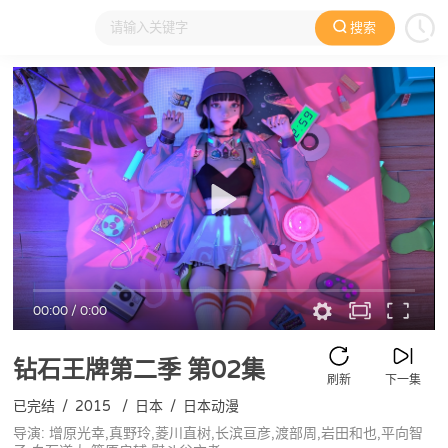
搜索
大家在看
日本动漫
国产动漫
欧美动漫
动漫电影
00:00
/
0:00
钻石王牌第二季
第02集
刷新
下一集
已完结
/
2015
/
日本
/
日本动漫
导演: 增原光幸,真野玲,菱川直树,长滨亘彦,渡部周,岩田和也,平向智