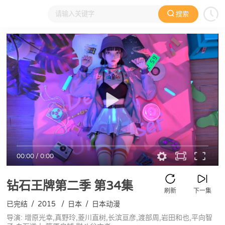
搜索
大家在看
日本动漫
国产动漫
欧美动漫
动漫电影
00:00
/
0:00
钻石王牌第二季
第34集
刷新
下一集
已完结
/
2015
/
日本
/
日本动漫
导演: 增原光幸,真野玲,菱川直树,长滨亘彦,渡部周,岩田和也,平向智