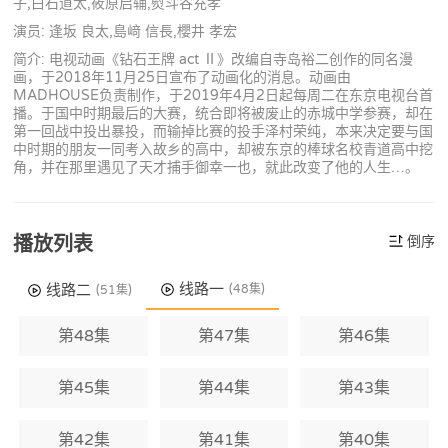
子,白石道太,筱原启辅,熨斗谷充孝
演员: 逢坂 良太,島﨑 信長,櫻井 孝宏
简介: 电视动画《钻石王牌 act Ⅱ》改编自寺岛裕二创作的同名漫
画，于2018年11月25日宣布了动画化的消息。动画由
MADHOUSE负责制作，于2019年4月2日起每周二在东京电视台首
播。于国中时期最后的大赛，统合即将被废止的赤城中学参赛，却在
第一回战中投出暴投，而输掉比赛的投手泽村荣纯，本来决定要与国
中时期的朋友一同考入故乡的高中，却被东京的棒球名校青道高中挖
角，并在那里遇见了天才捕手御幸一也，就此改变了他的人生…。
播放列表
倒序
线路一
线路二
(48集)
(51集)
第48集
第47集
第46集
第45集
第44集
第43集
第42集
第41集
第40集