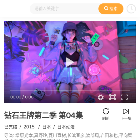
搜索
大家在看
日本动漫
国产动漫
欧美动漫
动漫电影
00:00
/
0:00
钻石王牌第二季
第04集
刷新
下一集
已完结
/
2015
/
日本
/
日本动漫
导演: 增原光幸,真野玲,菱川直树,长滨亘彦,渡部周,岩田和也,平向智