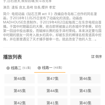
子,白石道太,筱原启辅,熨斗谷充孝
演员: 逢坂 良太,島﨑 信長,櫻井 孝宏
简介: 电视动画《钻石王牌 act Ⅱ》改编自寺岛裕二创作的同名漫
画，于2018年11月25日宣布了动画化的消息。动画由
MADHOUSE负责制作，于2019年4月2日起每周二在东京电视台首
播。于国中时期最后的大赛，统合即将被废止的赤城中学参赛，却在
第一回战中投出暴投，而输掉比赛的投手泽村荣纯，本来决定要与国
中时期的朋友一同考入故乡的高中，却被东京的棒球名校青道高中挖
角，并在那里遇见了天才捕手御幸一也，就此改变了他的人生…。
播放列表
倒序
线路一
线路二
(48集)
(51集)
第48集
第47集
第46集
第45集
第44集
第43集
第42集
第41集
第40集