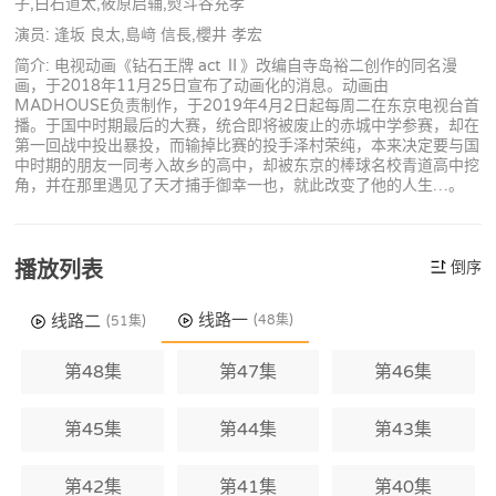
子,白石道太,筱原启辅,熨斗谷充孝
演员: 逢坂 良太,島﨑 信長,櫻井 孝宏
简介: 电视动画《钻石王牌 act Ⅱ》改编自寺岛裕二创作的同名漫
画，于2018年11月25日宣布了动画化的消息。动画由
MADHOUSE负责制作，于2019年4月2日起每周二在东京电视台首
播。于国中时期最后的大赛，统合即将被废止的赤城中学参赛，却在
第一回战中投出暴投，而输掉比赛的投手泽村荣纯，本来决定要与国
中时期的朋友一同考入故乡的高中，却被东京的棒球名校青道高中挖
角，并在那里遇见了天才捕手御幸一也，就此改变了他的人生…。
播放列表
倒序
线路一
线路二
(48集)
(51集)
第48集
第47集
第46集
第45集
第44集
第43集
第42集
第41集
第40集