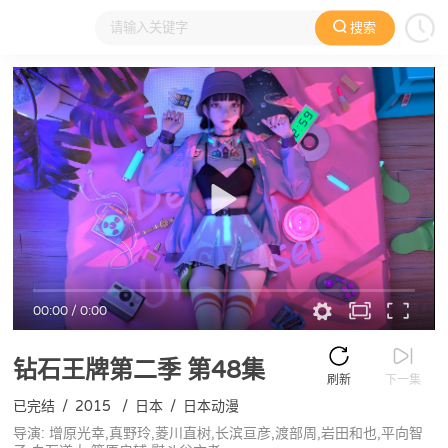
搜索
大家在看
日本动漫
国产动漫
欧美动漫
动漫电影
00:00
/
0:00
钻石王牌第二季
第48集
刷新
下一集
已完结
/
2015
/
日本
/
日本动漫
导演: 增原光幸,真野玲,菱川直树,长滨亘彦,渡部周,岩田和也,平向智