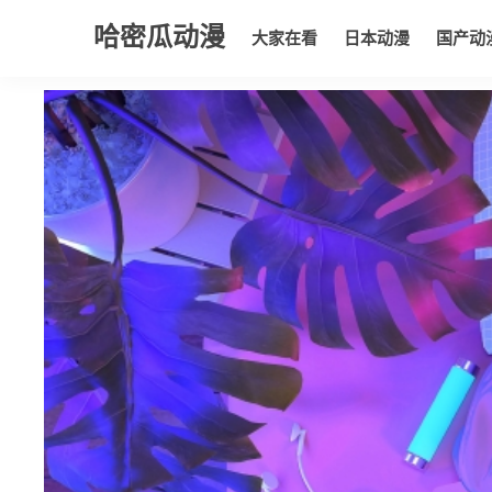
哈密瓜动漫
大家在看
日本动漫
国产动
大家在看
日本动漫
国产动漫
欧美动漫
动漫