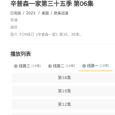
辛普森一家第三十五季
第06集
已完结
/
2023
/
美国
/
欧美动漫
导演:
演员:
简介: FOX续订《辛普森一家》第35、36季。
播放列表
线路一
线路三
线路二
(18集)
(18集)
(18集)
第18集
第15集
第12集