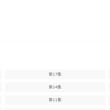
第17集
第14集
第11集