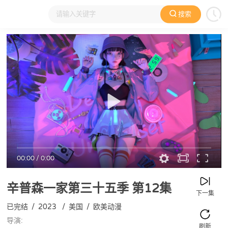
搜索
大家在看
日本动漫
国产动漫
欧美动漫
动漫电影
00:00
/
0:00
辛普森一家第三十五季
第12集
下一集
已完结
/
2023
/
美国
/
欧美动漫
导演:
刷新