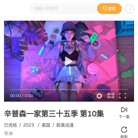
搜索
大家在看
日本动漫
国产动漫
欧美动漫
动漫电影
00:00
/
0:00
辛普森一家第三十五季
第10集
下一集
已完结
/
2023
/
美国
/
欧美动漫
导演:
刷新