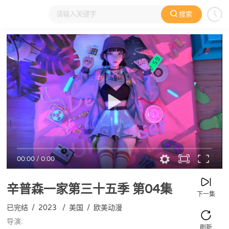
搜索
大家在看
日本动漫
国产动漫
欧美动漫
动漫电影
00:00
/
0:00
辛普森一家第三十五季
第04集
下一集
已完结
/
2023
/
美国
/
欧美动漫
导演:
刷新