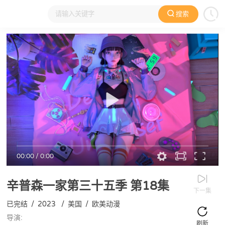
搜索
大家在看
日本动漫
国产动漫
欧美动漫
动漫电影
00:00
/
0:00
辛普森一家第三十五季
第18集
下一集
已完结
/
2023
/
美国
/
欧美动漫
导演:
刷新