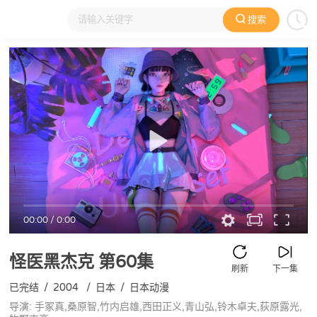
搜索
大家在看
日本动漫
国产动漫
欧美动漫
动漫电影
00:00
/
0:00
怪医黑杰克
第60集
刷新
下一集
已完结
/
2004
/
日本
/
日本动漫
导演: 手冢真,桑原智,竹内启雄,西田正义,青山弘,铃木卓夫,荻原露光,