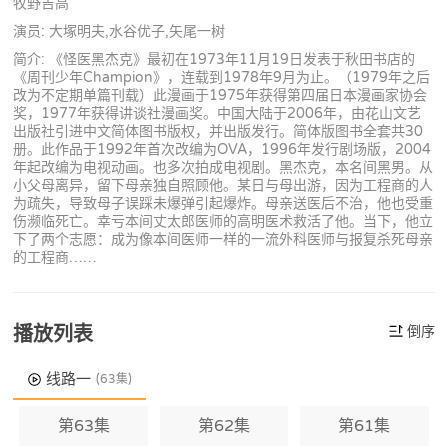
牧野吉高
演员: 大塚明夫,水谷优子,矢尾一树
简介: 《怪医黑杰克》最初在1973年11月19日发表于秋田书店的
《周刊少年Champion》，连载到1978年9月为止。（1979年之后
改为不定期单篇刊载）此漫画于1975年获得第四届日本漫画家协会
奖，1977年获得讲谈社漫画奖。中国大陆于2006年，由花山文艺
出版社引进中文简体图书版权，并出版发行。简体版图书全套共30
册。此作品于1992年首次改编为OVA，1996年发行剧场版，2004
年起改编为电视动画。也多次拍成电视剧。黑杰克，本名间黑男。从
小父母离异，留下母亲独自照顾他。某日与母出游，因为工程商的人
为疏失，导致母子误踩未爆弹引起爆炸。母亲送医后不治，他也受重
伤濒临死亡。幸亏本间丈太郎医师的高明医术救活了他。当下，他立
下了两个志愿：成为像本间医师一样的一流外科医师与报复杀死母亲
的工程商……
播放列表
倒序
线路一
(63集)
第63集
第62集
第61集