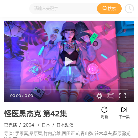
搜索
大家在看
日本动漫
国产动漫
欧美动漫
动漫电影
00:00
/
0:00
怪医黑杰克
第42集
刷新
下一集
已完结
/
2004
/
日本
/
日本动漫
导演: 手冢真,桑原智,竹内启雄,西田正义,青山弘,铃木卓夫,荻原露光,