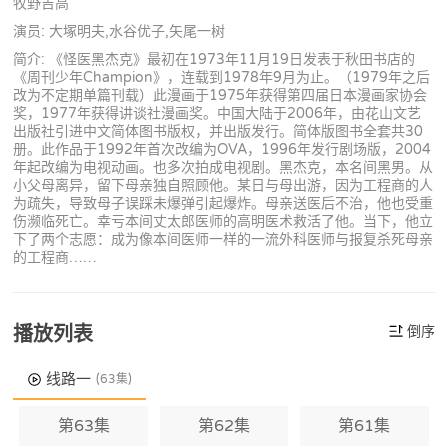
牧野吉高
演员: 大塚明夫,水谷优子,矢尾一树
简介: 《怪医黑杰克》最初在1973年11月19日发表于秋田书店的
《周刊少年Champion》，连载到1978年9月为止。（1979年之后
改为不定期单篇刊载）此漫画于1975年获得第四届日本漫画家协会
奖，1977年获得讲谈社漫画奖。中国大陆于2006年，由花山文艺
出版社引进中文简体图书版权，并出版发行。简体版图书全套共30
册。此作品于1992年首次改编为OVA，1996年发行剧场版，2004
年起改编为电视动画。也多次拍成电视剧。黑杰克，本名间黑男。从
小父母离异，留下母亲独自照顾他。某日与母出游，因为工程商的人
为疏失，导致母子误踩未爆弹引起爆炸。母亲送医后不治，他也受重
伤濒临死亡。幸亏本间丈太郎医师的高明医术救活了他。当下，他立
下了两个志愿：成为像本间医师一样的一流外科医师与报复杀死母亲
的工程商……
播放列表
倒序
线路一
(63集)
第63集
第62集
第61集