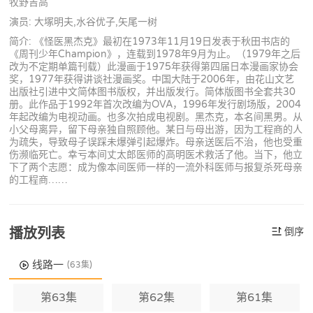
牧野吉高
演员: 大塚明夫,水谷优子,矢尾一树
简介: 《怪医黑杰克》最初在1973年11月19日发表于秋田书店的
《周刊少年Champion》，连载到1978年9月为止。（1979年之后
改为不定期单篇刊载）此漫画于1975年获得第四届日本漫画家协会
奖，1977年获得讲谈社漫画奖。中国大陆于2006年，由花山文艺
出版社引进中文简体图书版权，并出版发行。简体版图书全套共30
册。此作品于1992年首次改编为OVA，1996年发行剧场版，2004
年起改编为电视动画。也多次拍成电视剧。黑杰克，本名间黑男。从
小父母离异，留下母亲独自照顾他。某日与母出游，因为工程商的人
为疏失，导致母子误踩未爆弹引起爆炸。母亲送医后不治，他也受重
伤濒临死亡。幸亏本间丈太郎医师的高明医术救活了他。当下，他立
下了两个志愿：成为像本间医师一样的一流外科医师与报复杀死母亲
的工程商……
播放列表
倒序
线路一
(63集)
第63集
第62集
第61集