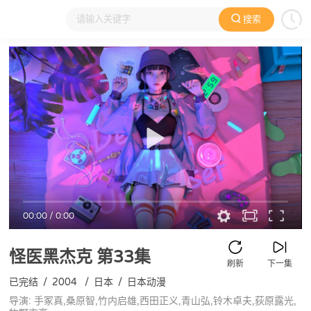
搜索
大家在看
日本动漫
国产动漫
欧美动漫
动漫电影
00:00
/
0:00
怪医黑杰克
第33集
刷新
下一集
已完结
/
2004
/
日本
/
日本动漫
导演: 手冢真,桑原智,竹内启雄,西田正义,青山弘,铃木卓夫,荻原露光,