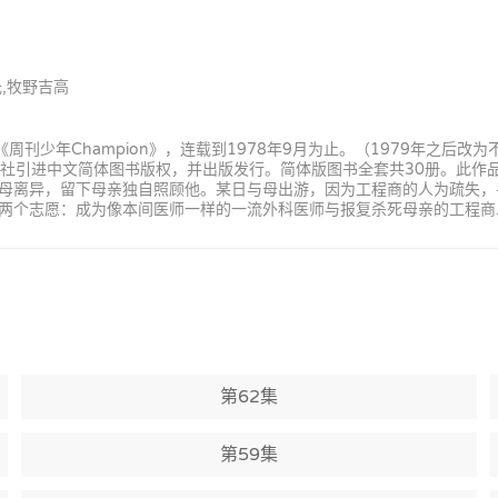
光,牧野吉高
的《周刊少年Champion》，连载到1978年9月为止。（1979年之后
版社引进中文简体图书版权，并出版发行。简体版图书全套共30册。此作品于1
母离异，留下母亲独自照顾他。某日与母出游，因为工程商的人为疏失，
两个志愿：成为像本间医师一样的一流外科医师与报复杀死母亲的工程商
第62集
第59集