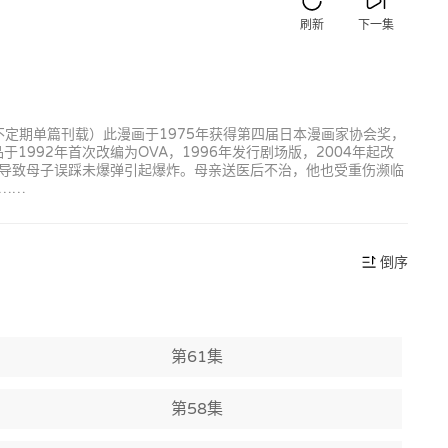
刷新
下一集
改为不定期单篇刊载）此漫画于1975年获得第四届日本漫画家协会奖，
992年首次改编为OVA，1996年发行剧场版，2004年起改
导致母子误踩未爆弹引起爆炸。母亲送医后不治，他也受重伤濒临
……
倒序
第61集
第58集