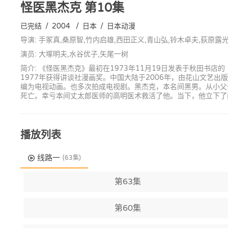
怪医黑杰克
第10集
已完结
/
2004
/
日本
/
日本动漫
导演: 手冢真,桑原智,竹内启雄,西田正义,青山弘,铃木卓夫,荻原露
演员: 大塚明夫,水谷优子,矢尾一树
简介: 《怪医黑杰克》最初在1973年11月19日发表于秋田书店
1977年获得讲谈社漫画奖。中国大陆于2006年，由花山文艺出
编为电视动画。也多次拍成电视剧。黑杰克，本名间黑男。从小父
死亡。幸亏本间丈太郎医师的高明医术救活了他。当下，他立下了
播放列表
线路一
(63集)
第63集
第60集