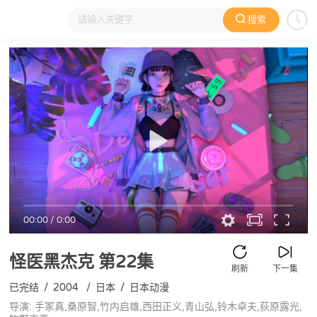
搜索
大家在看
日本动漫
国产动漫
欧美动漫
动漫电影
00:00
/
0:00
怪医黑杰克
第22集
刷新
下一集
已完结
/
2004
/
日本
/
日本动漫
导演: 手冢真,桑原智,竹内启雄,西田正义,青山弘,铃木卓夫,荻原露光,