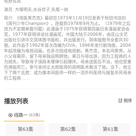
牧野吉高
演员: 大塚明夫,水谷优子,矢尾一树
简介: 《怪医黑杰克》最初在1973年11月19日发表于秋田书店的
《周刊少年Champion》，连载到1978年9月为止。（1979年之后
改为不定期单篇刊载）此漫画于1975年获得第四届日本漫画家协会
奖，1977年获得讲谈社漫画奖。中国大陆于2006年，由花山文艺
出版社引进中文简体图书版权，并出版发行。简体版图书全套共30
册。此作品于1992年首次改编为OVA，1996年发行剧场版，2004
年起改编为电视动画。也多次拍成电视剧。黑杰克，本名间黑男。从
小父母离异，留下母亲独自照顾他。某日与母出游，因为工程商的人
为疏失，导致母子误踩未爆弹引起爆炸。母亲送医后不治，他也受重
伤濒临死亡。幸亏本间丈太郎医师的高明医术救活了他。当下，他立
下了两个志愿：成为像本间医师一样的一流外科医师与报复杀死母亲
的工程商……
播放列表
倒序
线路一
(63集)
第63集
第62集
第61集