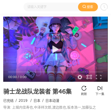
搜索
大家在看
日本动漫
国产动漫
欧美动漫
动漫电影
00:00
/
0:00
骑士龙战队龙装者
第46集
刷新
下一集
已完结
/
2019
/
日本
/
日本动漫
导演: 上堀内佳寿也,中泽祥次郎,渡边胜也,坂本浩一,加藤弘之