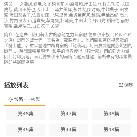
演员: 一之濑飒,纲启永,尾碕真花,小原唯和,岸田达也,兵头功海,长田
成哉,黄川田将也,涉江让二,泽井美优,永井大,团时郎,中越典子,田牧
空,坂田梨香子,佐野史郎,北原里英,金城茉奈,吹越满,寺杣昌纪,高木
涉,竹内良太,市道真央,草尾毅,朴璐美,中田让治,绿川光,稻田彻,前野
智昭,盐屋浩三,白石凉子,关智一
简介: 在過去...使用著太古的恐龍之力與宿敵·德魯伊東族（ドルイド
ン族）戰鬥的戰士們。其名為『龍裝者』。他們騎乘著搭檔恐龍的
『騎士龍』，並以靈魂中所寄宿的『龍裝魂』每日展開遼闊般熾烈的
戰鬥...- 時間流轉至現代 -和平的世界使得『騎士龍』們的強大力量
因此封印沉睡，直到德魯伊東的再臨而逐漸甦醒...前所未有的超級戰
隊即將嶄開序幕！
播放列表
倒序
线路一
(48集)
第48集
第47集
第46集
第45集
第44集
第43集