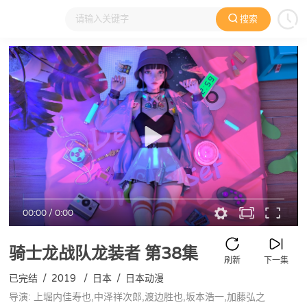
搜索
大家在看
日本动漫
国产动漫
欧美动漫
动漫电影
00:00
/
0:00
骑士龙战队龙装者
第38集
刷新
下一集
已完结
/
2019
/
日本
/
日本动漫
导演: 上堀内佳寿也,中泽祥次郎,渡边胜也,坂本浩一,加藤弘之