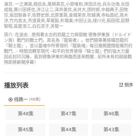
演员: 一之濑飒,纲启永,尾碕真花,小原唯和,岸田达也,兵头功海,长田
成哉,黄川田将也,涉江让二,泽井美优,永井大,团时郎,中越典子,田牧
空,坂田梨香子,佐野史郎,北原里英,金城茉奈,吹越满,寺杣昌纪,高木
涉,竹内良太,市道真央,草尾毅,朴璐美,中田让治,绿川光,稻田彻,前野
智昭,盐屋浩三,白石凉子,关智一
简介: 在過去...使用著太古的恐龍之力與宿敵·德魯伊東族（ドルイド
ン族）戰鬥的戰士們。其名為『龍裝者』。他們騎乘著搭檔恐龍的
『騎士龍』，並以靈魂中所寄宿的『龍裝魂』每日展開遼闊般熾烈的
戰鬥...- 時間流轉至現代 -和平的世界使得『騎士龍』們的強大力量
因此封印沉睡，直到德魯伊東的再臨而逐漸甦醒...前所未有的超級戰
隊即將嶄開序幕！
播放列表
倒序
线路一
(48集)
第48集
第47集
第46集
第45集
第44集
第43集