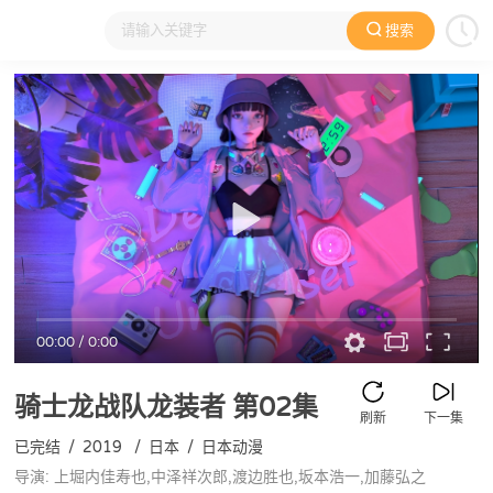
搜索
大家在看
日本动漫
国产动漫
欧美动漫
动漫电影
00:00
/
0:00
骑士龙战队龙装者
第02集
刷新
下一集
已完结
/
2019
/
日本
/
日本动漫
导演: 上堀内佳寿也,中泽祥次郎,渡边胜也,坂本浩一,加藤弘之