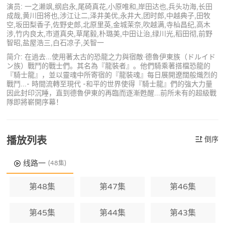
演员: 一之濑飒,纲启永,尾碕真花,小原唯和,岸田达也,兵头功海,长田
成哉,黄川田将也,涉江让二,泽井美优,永井大,团时郎,中越典子,田牧
空,坂田梨香子,佐野史郎,北原里英,金城茉奈,吹越满,寺杣昌纪,高木
涉,竹内良太,市道真央,草尾毅,朴璐美,中田让治,绿川光,稻田彻,前野
智昭,盐屋浩三,白石凉子,关智一
简介: 在過去...使用著太古的恐龍之力與宿敵·德魯伊東族（ドルイド
ン族）戰鬥的戰士們。其名為『龍裝者』。他們騎乘著搭檔恐龍的
『騎士龍』，並以靈魂中所寄宿的『龍裝魂』每日展開遼闊般熾烈的
戰鬥...- 時間流轉至現代 -和平的世界使得『騎士龍』們的強大力量
因此封印沉睡，直到德魯伊東的再臨而逐漸甦醒...前所未有的超級戰
隊即將嶄開序幕！
播放列表
倒序
线路一
(48集)
第48集
第47集
第46集
第45集
第44集
第43集