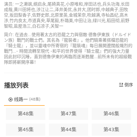
演员: 一之濑飒,纲启永,尾碕真花,小原唯和,岸田达也,兵头功海,长田
成哉,黄川田将也,涉江让二,泽井美优,永井大,团时郎,中越典子,田牧
空,坂田梨香子,佐野史郎,北原里英,金城茉奈,吹越满,寺杣昌纪,高木
涉,竹内良太,市道真央,草尾毅,朴璐美,中田让治,绿川光,稻田彻,前野
智昭,盐屋浩三,白石凉子,关智一
简介: 在過去...使用著太古的恐龍之力與宿敵·德魯伊東族（ドルイド
ン族）戰鬥的戰士們。其名為『龍裝者』。他們騎乘著搭檔恐龍的
『騎士龍』，並以靈魂中所寄宿的『龍裝魂』每日展開遼闊般熾烈的
戰鬥...- 時間流轉至現代 -和平的世界使得『騎士龍』們的強大力量
因此封印沉睡，直到德魯伊東的再臨而逐漸甦醒...前所未有的超級戰
隊即將嶄開序幕！
播放列表
倒序
线路一
(48集)
第48集
第47集
第46集
第45集
第44集
第43集