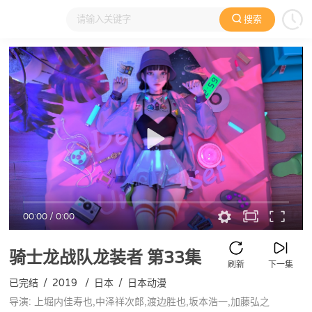
搜索
大家在看
日本动漫
国产动漫
欧美动漫
动漫电影
00:00
/
0:00
骑士龙战队龙装者
第33集
刷新
下一集
已完结
/
2019
/
日本
/
日本动漫
导演: 上堀内佳寿也,中泽祥次郎,渡边胜也,坂本浩一,加藤弘之