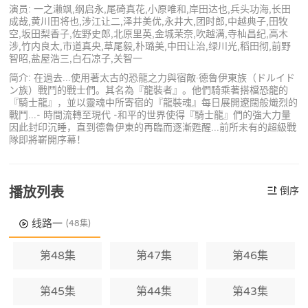
演员: 一之濑飒,纲启永,尾碕真花,小原唯和,岸田达也,兵头功海,长田
成哉,黄川田将也,涉江让二,泽井美优,永井大,团时郎,中越典子,田牧
空,坂田梨香子,佐野史郎,北原里英,金城茉奈,吹越满,寺杣昌纪,高木
涉,竹内良太,市道真央,草尾毅,朴璐美,中田让治,绿川光,稻田彻,前野
智昭,盐屋浩三,白石凉子,关智一
简介: 在過去...使用著太古的恐龍之力與宿敵·德魯伊東族（ドルイド
ン族）戰鬥的戰士們。其名為『龍裝者』。他們騎乘著搭檔恐龍的
『騎士龍』，並以靈魂中所寄宿的『龍裝魂』每日展開遼闊般熾烈的
戰鬥...- 時間流轉至現代 -和平的世界使得『騎士龍』們的強大力量
因此封印沉睡，直到德魯伊東的再臨而逐漸甦醒...前所未有的超級戰
隊即將嶄開序幕！
播放列表
倒序
线路一
(48集)
第48集
第47集
第46集
第45集
第44集
第43集