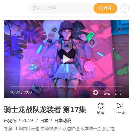
搜索
大家在看
日本动漫
国产动漫
欧美动漫
动漫电影
00:00
/
0:00
骑士龙战队龙装者
第17集
刷新
下一集
已完结
/
2019
/
日本
/
日本动漫
导演: 上堀内佳寿也,中泽祥次郎,渡边胜也,坂本浩一,加藤弘之