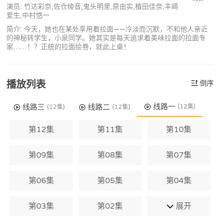
演员: 竹达彩奈,佐仓绫音,鬼头明里,原由实,植田佳奈,丰崎
爱生,中村悠一
简介: 今天，她也在某处享用着拉面——冷淡而沉默，不和他人亲近
的神秘转学生，小泉同学。她其实是每天追求着美味拉面的拉面专
家……！？正统的拉面绘卷，就此上桌！
播放列表
倒序
线路一
线路三
线路二
(12集)
(12集)
(12集)
第12集
第11集
第10集
第09集
第08集
第07集
第06集
第05集
第04集
第03集
第02集
展开