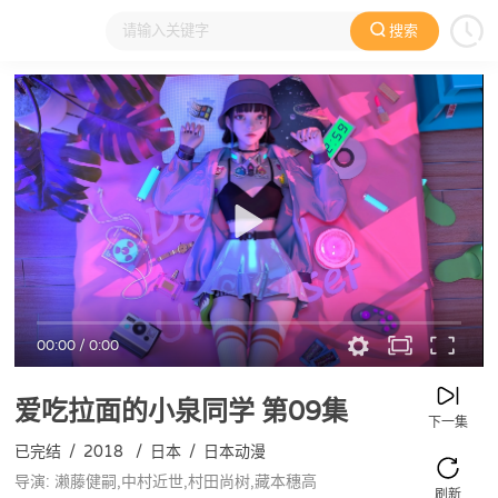
搜索
大家在看
日本动漫
国产动漫
欧美动漫
动漫电影
00:00
/
0:00
爱吃拉面的小泉同学
第09集
下一集
已完结
/
2018
/
日本
/
日本动漫
导演: 濑藤健嗣,中村近世,村田尚树,藏本穗高
刷新