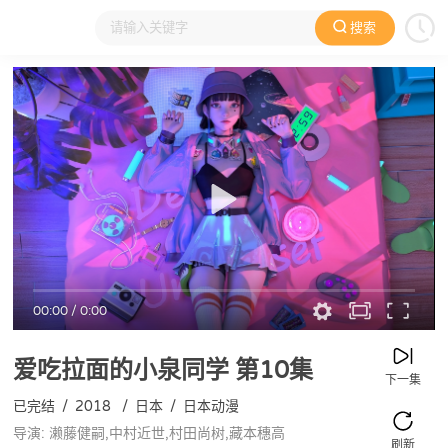
搜索
大家在看
日本动漫
国产动漫
欧美动漫
动漫电影
00:00
/
0:00
爱吃拉面的小泉同学
第10集
下一集
已完结
/
2018
/
日本
/
日本动漫
导演: 濑藤健嗣,中村近世,村田尚树,藏本穗高
刷新