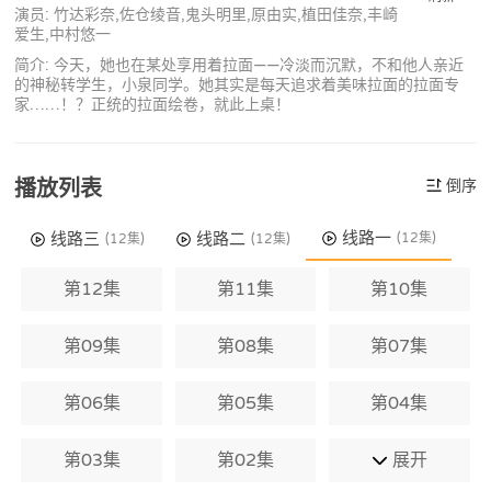
演员: 竹达彩奈,佐仓绫音,鬼头明里,原由实,植田佳奈,丰崎
爱生,中村悠一
简介: 今天，她也在某处享用着拉面——冷淡而沉默，不和他人亲近
的神秘转学生，小泉同学。她其实是每天追求着美味拉面的拉面专
家……！？正统的拉面绘卷，就此上桌！
播放列表
倒序
线路一
线路三
线路二
(12集)
(12集)
(12集)
第12集
第11集
第10集
第09集
第08集
第07集
第06集
第05集
第04集
第03集
第02集
展开