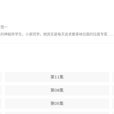
村悠一
亲近的神秘转学生，小泉同学。她其实是每天追求着美味拉面的拉面专家…
第11集
第08集
第05集