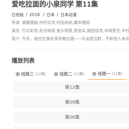
爱吃拉面的小泉同学
第11集
已完结
/
2018
/
日本
/
日本动漫
导演: 濑藤健嗣,中村近世,村田尚树,藏本穗高
演员: 竹达彩奈,佐仓绫音,鬼头明里,原由实,植田佳奈,丰崎爱生,中
简介: 今天，她也在某处享用着拉面——冷淡而沉默，不和他人
播放列表
线路一
线路三
线路二
(12集)
(12集)
(12集)
第12集
第09集
第06集