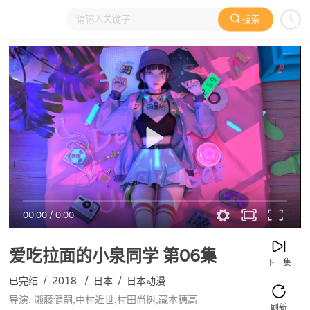
搜索
大家在看
日本动漫
国产动漫
欧美动漫
动漫电影
00:00
/
0:00
爱吃拉面的小泉同学
第06集
下一集
已完结
/
2018
/
日本
/
日本动漫
导演: 濑藤健嗣,中村近世,村田尚树,藏本穗高
刷新