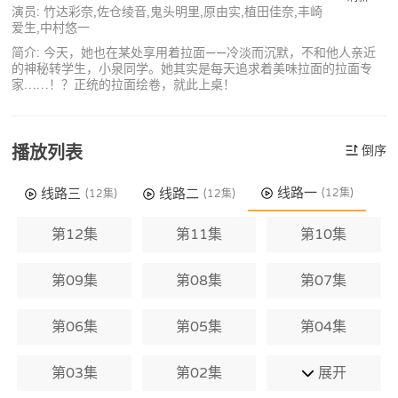
演员: 竹达彩奈,佐仓绫音,鬼头明里,原由实,植田佳奈,丰崎
爱生,中村悠一
简介: 今天，她也在某处享用着拉面——冷淡而沉默，不和他人亲近
的神秘转学生，小泉同学。她其实是每天追求着美味拉面的拉面专
家……！？正统的拉面绘卷，就此上桌！
播放列表
倒序
线路一
线路三
线路二
(12集)
(12集)
(12集)
第12集
第11集
第10集
第09集
第08集
第07集
第06集
第05集
第04集
第03集
第02集
展开