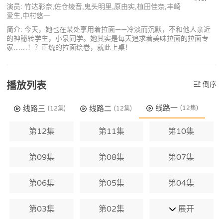
演员: 竹达彩奈,佐仓绫音,鬼头明里,原由实,植田佳奈,丰崎
爱生,中村悠一
简介: 今天，她也在某处享用着拉面——冷淡而沉默，不和他人亲近
的神秘转学生，小泉同学。她其实是每天追求着美味拉面的拉面专
家……！？正统的拉面绘卷，就此上桌！
播放列表
倒序
线路一
线路三
线路二
(12集)
(12集)
(12集)
第12集
第11集
第10集
第09集
第08集
第07集
第06集
第05集
第04集
第03集
第02集
展开