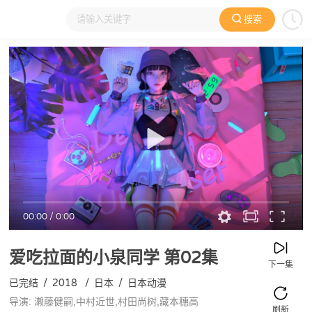
搜索
大家在看
日本动漫
国产动漫
欧美动漫
动漫电影
00:00
/
0:00
爱吃拉面的小泉同学
第02集
下一集
已完结
/
2018
/
日本
/
日本动漫
导演: 濑藤健嗣,中村近世,村田尚树,藏本穗高
刷新