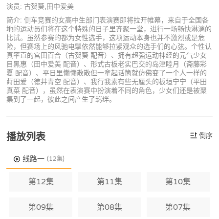
演员: 古贺葵,田中爱美
简介: 侧车竞赛的女高中生部门表演赛即将拉开帷幕，来自于全国各
地的运动员们将在这个特殊的日子里齐聚一堂，进行一场畅快淋漓的
比试。虽然参赛的都为女性选手，这项运动本身也并不激烈或是危
险，但赛场上的风驰电掣依然能够拉紧观众的选手们的心弦。个性认
真率直的宫田百合（古贺葵 配音）、拥有超强运动神经的元气少女
目黑惠（田中爱美 配音）、形式古板老实巴交的岛津睦月（斋藤彩
夏 配音）、平日里懒懒散散但一拿起话筒就仿佛变了一个人一样的
莳田爱（徳井青空 配音）、我行我素有些无厘头的板垣宁宁（平田
真菜 配音），虽然在表演赛中扮演着不同的角色，少女们还是被聚
集到了一起，彼此之间产生了羁绊。
播放列表
倒序
线路一
(12集)
第12集
第11集
第10集
第09集
第08集
第07集