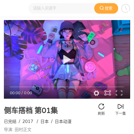
搜索
大家在看
日本动漫
国产动漫
欧美动漫
动漫电影
00:00
/
0:00
侧车搭档
第01集
刷新
下一集
已完结
/
2017
/
日本
/
日本动漫
导演: 田村正文