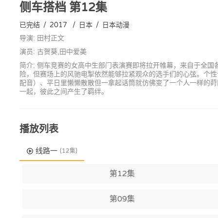
侧车搭档
第12集
已完结
/
2017
/
日本
/
日本动漫
导演: 田村正文
演员: 古贺葵,田中爱美
简介: 侧车竞赛的女高中生部门表演赛即将拉开帷幕，来自于全
险，但赛场上的风驰电掣依然能够拉紧观众的选手们的心弦。个性
配音）、平日里懒懒散散但一拿起话筒就仿佛变了一个人一样的莳
一起，彼此之间产生了羁绊。
播放列表
线路一
(12集)
第12集
第09集