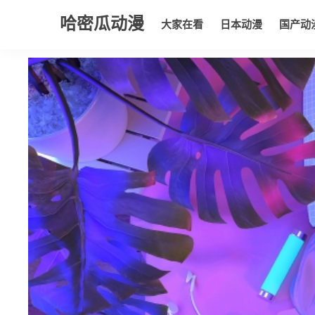
哈密瓜动漫
大家在看
日本动漫
国产动
大家在看
日本动漫
国产动漫
欧美动漫
动漫