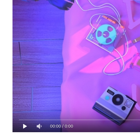
00:00
/
0:00