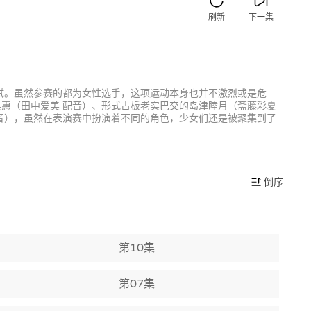
刷新
下一集
试。虽然参赛的都为女性选手，这项运动本身也并不激烈或是危
惠（田中爱美 配音）、形式古板老实巴交的岛津睦月（斋藤彩夏
音），虽然在表演赛中扮演着不同的角色，少女们还是被聚集到了
倒序
第10集
第07集