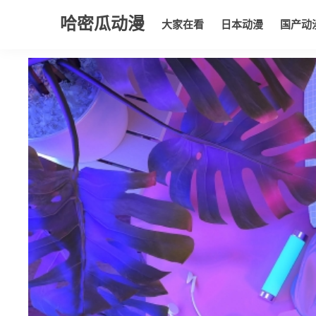
哈密瓜动漫
大家在看
日本动漫
国产动
大家在看
日本动漫
国产动漫
欧美动漫
动漫