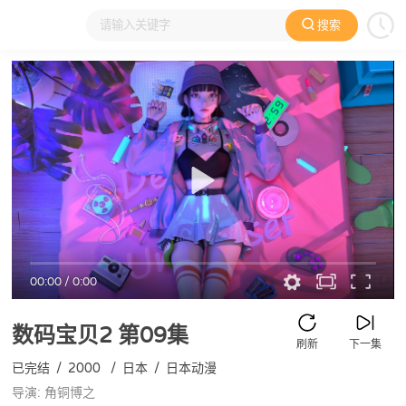
搜索
大家在看
日本动漫
国产动漫
欧美动漫
动漫电影
00:00
/
0:00
数码宝贝2
第09集
刷新
下一集
已完结
/
2000
/
日本
/
日本动漫
导演: 角铜博之