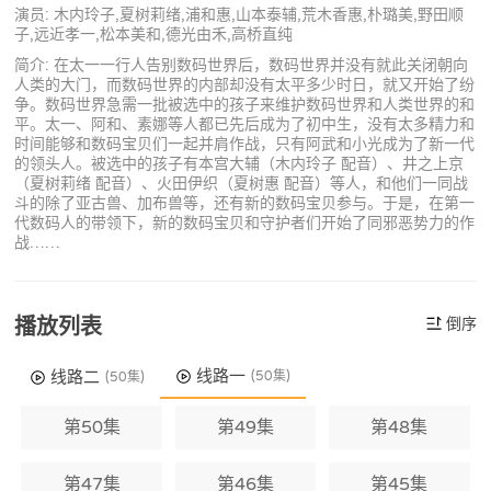
演员: 木内玲子,夏树莉绪,浦和惠,山本泰辅,荒木香惠,朴璐美,野田顺
子,远近孝一,松本美和,德光由禾,高桥直纯
简介: 在太一一行人告别数码世界后，数码世界并没有就此关闭朝向
人类的大门，而数码世界的内部却没有太平多少时日，就又开始了纷
争。数码世界急需一批被选中的孩子来维护数码世界和人类世界的和
平。太一、阿和、素娜等人都已先后成为了初中生，没有太多精力和
时间能够和数码宝贝们一起并肩作战，只有阿武和小光成为了新一代
的领头人。被选中的孩子有本宫大辅（木内玲子 配音）、井之上京
（夏树莉绪 配音）、火田伊织（夏树惠 配音）等人，和他们一同战
斗的除了亚古兽、加布兽等，还有新的数码宝贝参与。于是，在第一
代数码人的带领下，新的数码宝贝和守护者们开始了同邪恶势力的作
战……
播放列表
倒序
线路一
线路二
(50集)
(50集)
第50集
第49集
第48集
第47集
第46集
第45集