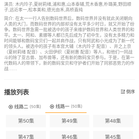
演员: 木内玲子,夏树莉绪,浦和惠,山本泰辅,荒木香惠,朴璐美,野田顺
子,远近孝一,松本美和,德光由禾,高桥直纯
简介: 在太一一行人告别数码世界后，数码世界并没有就此关闭朝向
人类的大门，而数码世界的内部却没有太平多少时日，就又开始了纷
争。数码世界急需一批被选中的孩子来维护数码世界和人类世界的和
平。太一、阿和、素娜等人都已先后成为了初中生，没有太多精力和
时间能够和数码宝贝们一起并肩作战，只有阿武和小光成为了新一代
的领头人。被选中的孩子有本宫大辅（木内玲子 配音）、井之上京
（夏树莉绪 配音）、火田伊织（夏树惠 配音）等人，和他们一同战
斗的除了亚古兽、加布兽等，还有新的数码宝贝参与。于是，在第一
代数码人的带领下，新的数码宝贝和守护者们开始了同邪恶势力的作
战……
播放列表
倒序
线路一
线路二
(50集)
(50集)
第50集
第49集
第48集
第47集
第46集
第45集