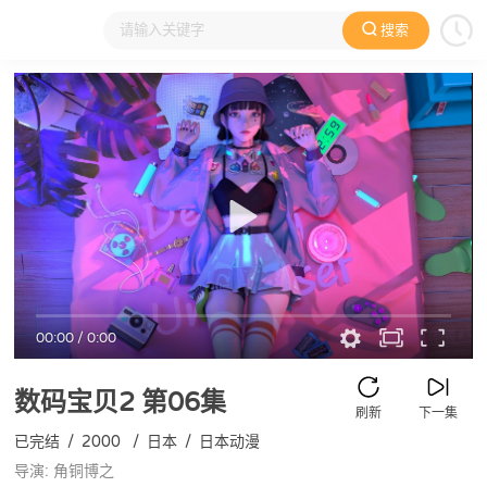
搜索
大家在看
日本动漫
国产动漫
欧美动漫
动漫电影
00:00
/
0:00
数码宝贝2
第06集
刷新
下一集
已完结
/
2000
/
日本
/
日本动漫
导演: 角铜博之