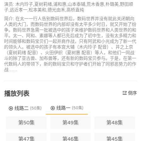
演员: 木内玲子,夏树莉绪,浦和惠,山本泰辅,荒木香惠,朴璐美,野田顺
子,远近孝一,松本美和,德光由禾,高桥直纯
简介: 在太一一行人告别数码世界后，数码世界并没有就此关闭朝向
人类的大门，而数码世界的内部却没有太平多少时日，就又开始了纷
争。数码世界急需一批被选中的孩子来维护数码世界和人类世界的和
平。太一、阿和、素娜等人都已先后成为了初中生，没有太多精力和
时间能够和数码宝贝们一起并肩作战，只有阿武和小光成为了新一代
的领头人。被选中的孩子有本宫大辅（木内玲子 配音）、井之上京
（夏树莉绪 配音）、火田伊织（夏树惠 配音）等人，和他们一同战
斗的除了亚古兽、加布兽等，还有新的数码宝贝参与。于是，在第一
代数码人的带领下，新的数码宝贝和守护者们开始了同邪恶势力的作
战……
播放列表
倒序
线路一
线路二
(50集)
(50集)
第50集
第49集
第48集
第47集
第46集
第45集