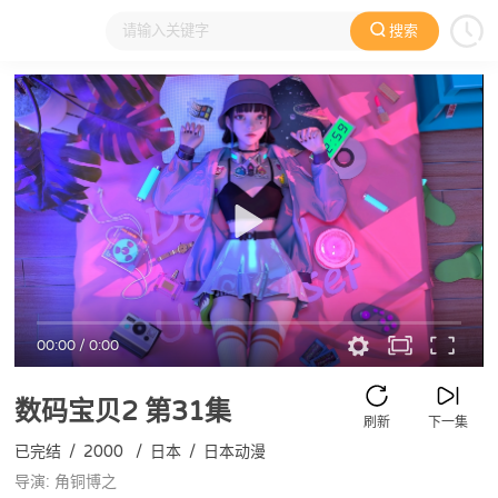
搜索
大家在看
日本动漫
国产动漫
欧美动漫
动漫电影
00:00
/
0:00
数码宝贝2
第31集
刷新
下一集
已完结
/
2000
/
日本
/
日本动漫
导演: 角铜博之