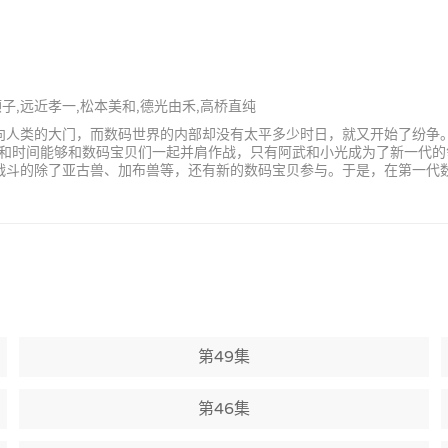
顺子,远近孝一,松本美和,德光由禾,高桥直纯
朝向人类的大门，而数码世界的内部却没有太平多少时日，就又开始了纷争
和时间能够和数码宝贝们一起并肩作战，只有阿武和小光成为了新一代的
同战斗的除了亚古兽、加布兽等，还有新的数码宝贝参与。于是，在第一代
第49集
第46集