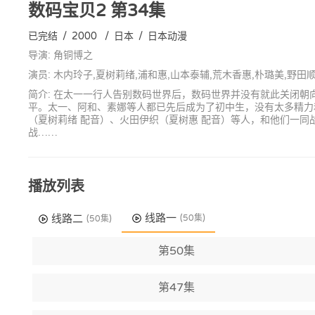
数码宝贝2
第34集
已完结
/
2000
/
日本
/
日本动漫
导演: 角铜博之
演员: 木内玲子,夏树莉绪,浦和惠,山本泰辅,荒木香惠,朴璐美,野田
简介: 在太一一行人告别数码世界后，数码世界并没有就此关闭
平。太一、阿和、素娜等人都已先后成为了初中生，没有太多精力
（夏树莉绪 配音）、火田伊织（夏树惠 配音）等人，和他们一
战……
播放列表
线路一
线路二
(50集)
(50集)
第50集
第47集