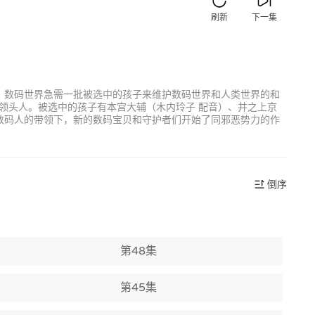
刷新
下一集
。数码世界急需一批被选中的孩子来维护数码世界和人类世界的和
领头人。被选中的孩子有本宫大辅（木内玲子 配音）、井之上京
数码人的带领下，新的数码宝贝和守护者们开始了同邪恶势力的作
倒序
第48集
第45集