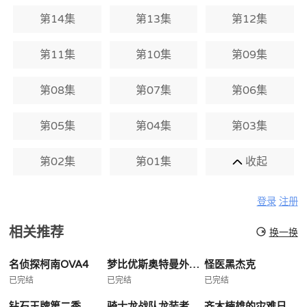
第14集
第13集
第12集
第11集
第10集
第09集
第08集
第07集
第06集
第05集
第04集
第03集
第02集
第01集
收起
登录
注册
相关推荐
换一换
名侦探柯南OVA4
梦比优斯奥特曼外传亡灵复活
怪医黑杰克
已完结
已完结
已完结
钻石王牌第二季
骑士龙战队龙装者
齐木楠雄的灾难日播版