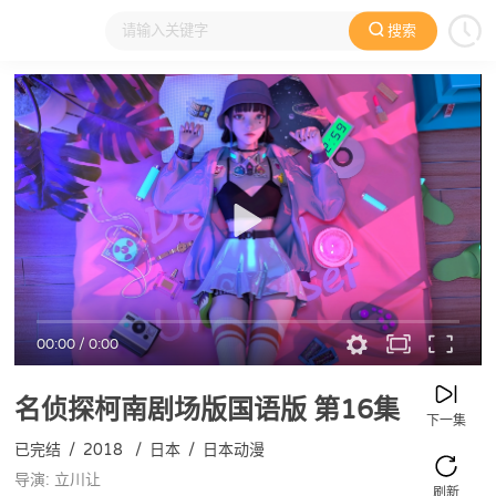
搜索
大家在看
日本动漫
国产动漫
欧美动漫
动漫电影
00:00
/
0:00
名侦探柯南剧场版国语版
第16集
下一集
已完结
/
2018
/
日本
/
日本动漫
导演: 立川让
刷新