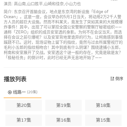
演员: 高山南,山口胜平,山崎和佳奈,小山力也
简介: 东京召开首脑会议，地点是东京湾的新设施「Edge of
Ocean」。这是一座，会议举办的5月1日当天，将动用2万2千人警
方人员的超巨大设施。然而不料某天，竟发生了突如其来的大规模爆
炸事件！其中，出现了可以掌控全国公安警察的警察厅秘密组织——
通称「ZERO」组织的成员安室透的身影。为何不在会议当天，而选
择在会议之前引爆呢？以及安室背地里诡异的行为，让柯南感到事情
蹊跷不已。这时，现场证物上留下的指纹，竟然与过去所属警视厅的
毛利小五郎的指纹相吻合！其中到底有什么阴谋？围绕逮捕小五郎，
柯南和安室展开了交战。安室透这个谜一般的存在，究竟是敌是友？
「极秘任务」的倒计时，此时已经无声无息地开始了——
播放列表
倒序
线路一
(20集)
第20集
第19集
第18集
第17集
第16集
第15集