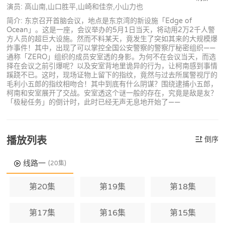
演员: 高山南,山口胜平,山崎和佳奈,小山力也
简介: 东京召开首脑会议，地点是东京湾的新设施「Edge of
Ocean」。这是一座，会议举办的5月1日当天，将动用2万2千人警
方人员的超巨大设施。然而不料某天，竟发生了突如其来的大规模爆
炸事件！其中，出现了可以掌控全国公安警察的警察厅秘密组织——
通称「ZERO」组织的成员安室透的身影。为何不在会议当天，而选
择在会议之前引爆呢？以及安室背地里诡异的行为，让柯南感到事情
蹊跷不已。这时，现场证物上留下的指纹，竟然与过去所属警视厅的
毛利小五郎的指纹相吻合！其中到底有什么阴谋？围绕逮捕小五郎，
柯南和安室展开了交战。安室透这个谜一般的存在，究竟是敌是友？
「极秘任务」的倒计时，此时已经无声无息地开始了——
播放列表
倒序
线路一
(20集)
第20集
第19集
第18集
第17集
第16集
第15集