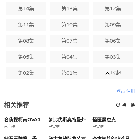
第14集
第13集
第12集
第11集
第10集
第09集
第08集
第07集
第06集
第05集
第04集
第03集
第02集
第01集
收起
登录
注册
相关推荐
换一换
名侦探柯南OVA4
梦比优斯奥特曼外传亡灵复活
怪医黑杰克
已完结
已完结
已完结
钻石王牌第二季
骑士龙战队龙装者
齐木楠雄的灾难日播版