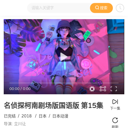
搜索
大家在看
日本动漫
国产动漫
欧美动漫
动漫电影
00:00
/
0:00
名侦探柯南剧场版国语版
第15集
下一集
已完结
/
2018
/
日本
/
日本动漫
导演: 立川让
刷新