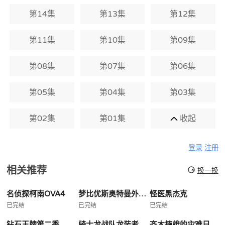
第14集
第13集
第12集
第11集
第10集
第09集
第08集
第07集
第06集
第05集
第04集
第03集
第02集
第01集
收起
登录
注册
相关推荐
换一换
名侦探柯南OVA4
梦比优斯奥特曼外传亡灵复活
怪医黑杰克
已完结
已完结
已完结
钻石王牌第二季
骑士龙战队龙装者
齐木楠雄的灾难日播版