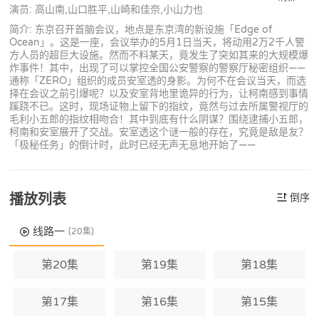
演员: 高山南,山口胜平,山崎和佳奈,小山力也
简介: 东京召开首脑会议，地点是东京湾的新设施「Edge of
Ocean」。这是一座，会议举办的5月1日当天，将动用2万2千人警
方人员的超巨大设施。然而不料某天，竟发生了突如其来的大规模爆
炸事件！其中，出现了可以掌控全国公安警察的警察厅秘密组织——
通称「ZERO」组织的成员安室透的身影。为何不在会议当天，而选
择在会议之前引爆呢？以及安室背地里诡异的行为，让柯南感到事情
蹊跷不已。这时，现场证物上留下的指纹，竟然与过去所属警视厅的
毛利小五郎的指纹相吻合！其中到底有什么阴谋？围绕逮捕小五郎，
柯南和安室展开了交战。安室透这个谜一般的存在，究竟是敌是友？
「极秘任务」的倒计时，此时已经无声无息地开始了——
播放列表
倒序
线路一
(20集)
第20集
第19集
第18集
第17集
第16集
第15集