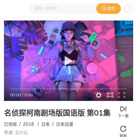
搜索
大家在看
日本动漫
国产动漫
欧美动漫
动漫电影
00:00
/
0:00
名侦探柯南剧场版国语版
第01集
下一集
已完结
/
2018
/
日本
/
日本动漫
导演: 立川让
刷新