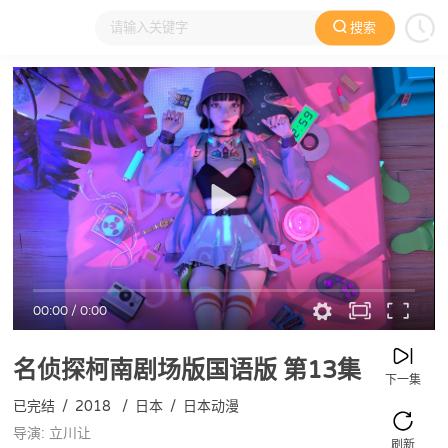
搜索
大家在看
日本动漫
国产动漫
欧美动漫
动漫电影
00:00
/
0:00
名侦探柯南剧场版国语版
第13集
下一集
已完结
/
2018
/
日本
/
日本动漫
导演: 立川让
刷新