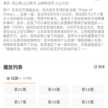
演员: 高山南,山口胜平,山崎和佳奈,小山力也
简介: 东京召开首脑会议，地点是东京湾的新设施「Edge of
Ocean」。这是一座，会议举办的5月1日当天，将动用2万2千人警
方人员的超巨大设施。然而不料某天，竟发生了突如其来的大规模爆
炸事件！其中，出现了可以掌控全国公安警察的警察厅秘密组织——
通称「ZERO」组织的成员安室透的身影。为何不在会议当天，而选
择在会议之前引爆呢？以及安室背地里诡异的行为，让柯南感到事情
蹊跷不已。这时，现场证物上留下的指纹，竟然与过去所属警视厅的
毛利小五郎的指纹相吻合！其中到底有什么阴谋？围绕逮捕小五郎，
柯南和安室展开了交战。安室透这个谜一般的存在，究竟是敌是友？
「极秘任务」的倒计时，此时已经无声无息地开始了——
播放列表
倒序
线路一
(20集)
第20集
第19集
第18集
第17集
第16集
第15集