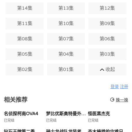
第14集
第13集
第12集
第11集
第10集
第09集
第08集
第07集
第06集
第05集
第04集
第03集
第02集
第01集
收起
登录
注册
相关推荐
换一换
名侦探柯南OVA4
梦比优斯奥特曼外传亡灵复活
怪医黑杰克
已完结
已完结
已完结
钻石王牌第二季
骑士龙战队龙装者
齐木楠雄的灾难日播版