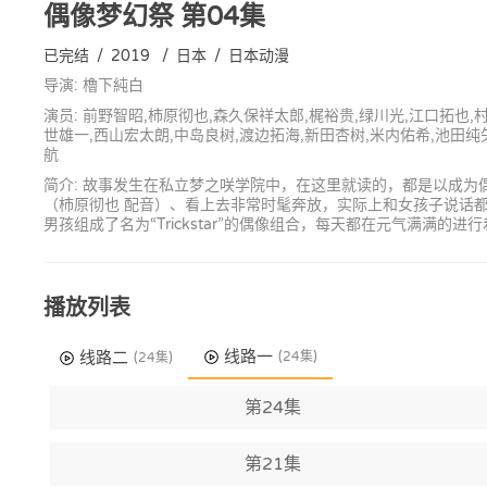
偶像梦幻祭
第04集
已完结
/
2019
/
日本
/
日本动漫
导演: 櫓下純白
演员: 前野智昭,柿原彻也,森久保祥太郎,梶裕贵,绿川光,江口拓也,
世雄一,西山宏太朗,中岛良树,渡边拓海,新田杏树,米内佑希,池田纯
航
简介: 故事发生在私立梦之咲学院中，在这里就读的，都是以成
（柿原彻也 配音）、看上去非常时髦奔放，实际上和女孩子说话
男孩组成了名为“Trickstar”的偶像组合，每天都在元气满
播放列表
线路一
线路二
(24集)
(24集)
第24集
第21集