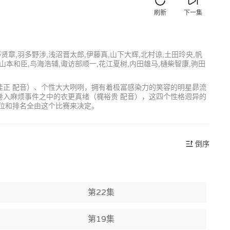
刷新
下一集
野贤章,羽多野涉,浅沼晋太郎,伊藤真,山下大辉,北村谅,土田玲央,帆
,山本和臣,鸟海浩辅,诹访部顺一,花江夏树,内田雄马,樋柴智康,驹田
佳正 配音）、个性大大咧咧，拥有着极富感染力的笑容的明星昴流
卷入麻烦事件之中的衣更真绪（梶裕贵 配音），这四个性格迥异的
地位和排名全由这个比赛来决定。
倒序
第22集
第19集