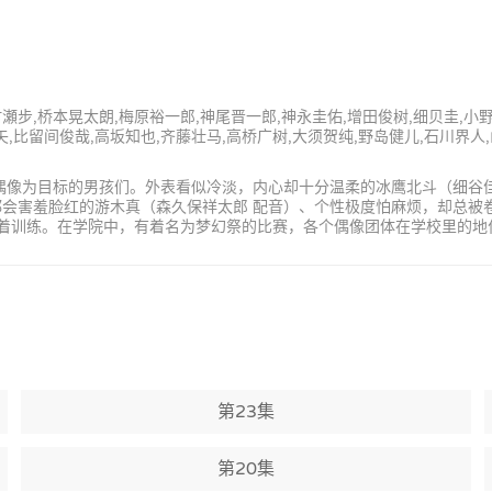
村瀬步,桥本晃太朗,梅原裕一郎,神尾晋一郎,神永圭佑,增田俊树,细贝圭,小
矢,比留间俊哉,高坂知也,齐藤壮马,高桥广树,大须贺纯,野岛健儿,石川界人
为偶像为目标的男孩们。外表看似冷淡，内心却十分温柔的冰鹰北斗（细谷
都会害羞脸红的游木真（森久保祥太郎 配音）、个性极度怕麻烦，却总被
满的进行着训练。在学院中，有着名为梦幻祭的比赛，各个偶像团体在学校里的
第23集
第20集