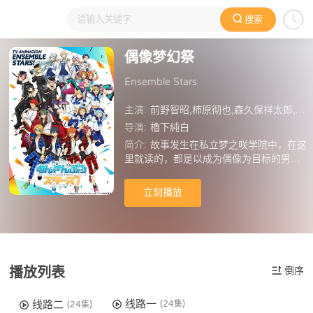
搜索
大家在看
日本动漫
国产动漫
欧美动漫
动漫电影
偶像梦幻祭
Ensemble Stars
主演:
前野智昭,柿原彻也,森久保祥太郎,梶裕贵,绿川光,江口拓也,村瀬步,桥本晃太朗,梅原裕一郎,神尾晋一郎,神永圭佑,增田俊树,细贝圭,小野贤章,羽多野涉,浅沼晋太郎,伊藤真,山下大辉,北村谅,土田玲央,帆世雄一,西山宏太朗,中岛良树,渡边拓海,新田杏树,米内佑希,池田纯矢,比留间俊哉,高坂知也,齐藤壮马,高桥广树,大须贺纯,野岛健儿,石川界人,山本和臣,鸟海浩辅,诹访部顺一,花江夏树,内田雄马,樋柴智康,驹田航
导演:
櫓下純白
简介:
故事发生在私立梦之咲学院中，在这
里就读的，都是以成为偶像为目标的男孩
们。外表看似冷淡，内心却十分温柔的冰
鹰北斗（细谷佳正 配音）、个性大大咧
立刻播放
咧，拥有着极富感染力的笑容的明星昴流
（柿原彻也 配音）、看上去非常时髦奔
放，实际上和女孩子说话都会害羞脸红的
游木真（森久保祥太郎 配音）、个性极度
怕麻烦，却总被卷入麻烦事件之中的衣更
播放列表
倒序
真绪（梶裕贵 配音），这四个性格迥异的
男孩组成了名为“Trickstar”的偶像组合，
每天都在元气满满的进行着训练。在学院
线路一
线路二
(24集)
(24集)
中，有着名为梦幻祭的比赛，各个偶像团