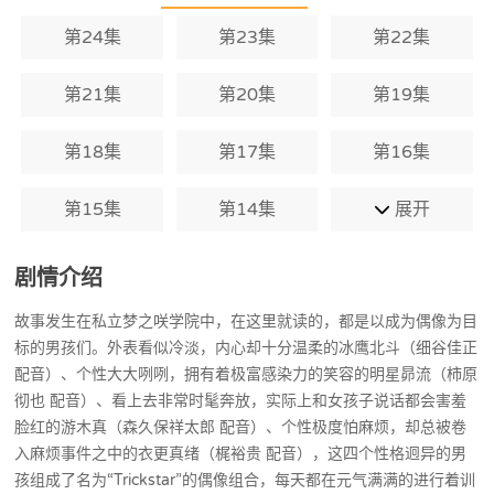
体在学校里的地位和排名全由这个比赛来
第24集
第23集
第22集
决定。
第21集
第20集
第19集
第18集
第17集
第16集
第15集
第14集
展开
剧情介绍
故事发生在私立梦之咲学院中，在这里就读的，都是以成为偶像为目
标的男孩们。外表看似冷淡，内心却十分温柔的冰鹰北斗（细谷佳正
配音）、个性大大咧咧，拥有着极富感染力的笑容的明星昴流（柿原
彻也 配音）、看上去非常时髦奔放，实际上和女孩子说话都会害羞
脸红的游木真（森久保祥太郎 配音）、个性极度怕麻烦，却总被卷
入麻烦事件之中的衣更真绪（梶裕贵 配音），这四个性格迥异的男
孩组成了名为“Trickstar”的偶像组合，每天都在元气满满的进行着训