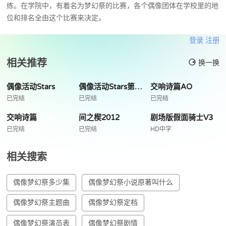
练。在学院中，有着名为梦幻祭的比赛，各个偶像团体在学校里的地
位和排名全由这个比赛来决定。
登录
注册
相关推荐
换一换
偶像活动Stars
偶像活动Stars第二季
交响诗篇AO
已完结
已完结
已完结
交响诗篇
间之楔2012
剧场版假面骑士V3
已完结
已完结
HD中字
相关搜索
偶像梦幻祭多少集
偶像梦幻祭小说原著叫什么
偶像梦幻祭主题曲
偶像梦幻祭定档
偶像梦幻祭演员表
偶像梦幻祭剧情