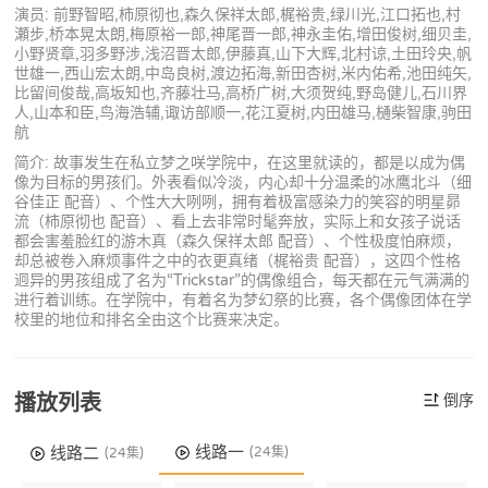
演员: 前野智昭,柿原彻也,森久保祥太郎,梶裕贵,绿川光,江口拓也,村
瀬步,桥本晃太朗,梅原裕一郎,神尾晋一郎,神永圭佑,增田俊树,细贝圭,
小野贤章,羽多野涉,浅沼晋太郎,伊藤真,山下大辉,北村谅,土田玲央,帆
世雄一,西山宏太朗,中岛良树,渡边拓海,新田杏树,米内佑希,池田纯矢,
比留间俊哉,高坂知也,齐藤壮马,高桥广树,大须贺纯,野岛健儿,石川界
人,山本和臣,鸟海浩辅,诹访部顺一,花江夏树,内田雄马,樋柴智康,驹田
航
简介: 故事发生在私立梦之咲学院中，在这里就读的，都是以成为偶
像为目标的男孩们。外表看似冷淡，内心却十分温柔的冰鹰北斗（细
谷佳正 配音）、个性大大咧咧，拥有着极富感染力的笑容的明星昴
流（柿原彻也 配音）、看上去非常时髦奔放，实际上和女孩子说话
都会害羞脸红的游木真（森久保祥太郎 配音）、个性极度怕麻烦，
却总被卷入麻烦事件之中的衣更真绪（梶裕贵 配音），这四个性格
迥异的男孩组成了名为“Trickstar”的偶像组合，每天都在元气满满的
进行着训练。在学院中，有着名为梦幻祭的比赛，各个偶像团体在学
校里的地位和排名全由这个比赛来决定。
播放列表
倒序
线路一
线路二
(24集)
(24集)