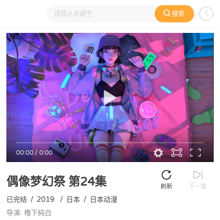
搜索
大家在看
日本动漫
国产动漫
欧美动漫
动漫电影
00:00
/
0:00
偶像梦幻祭
第24集
刷新
下一集
已完结
/
2019
/
日本
/
日本动漫
导演: 櫓下純白