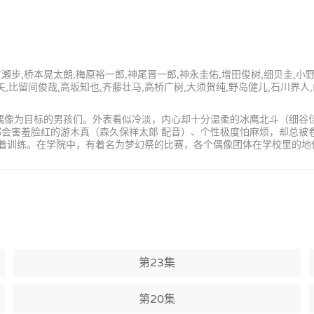
村瀬步,桥本晃太朗,梅原裕一郎,神尾晋一郎,神永圭佑,增田俊树,细贝圭,小
矢,比留间俊哉,高坂知也,齐藤壮马,高桥广树,大须贺纯,野岛健儿,石川界人
为偶像为目标的男孩们。外表看似冷淡，内心却十分温柔的冰鹰北斗（细谷
都会害羞脸红的游木真（森久保祥太郎 配音）、个性极度怕麻烦，却总被
满的进行着训练。在学院中，有着名为梦幻祭的比赛，各个偶像团体在学校里的
第23集
第20集