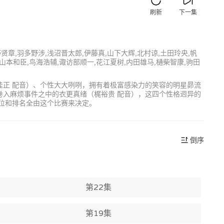
刷新
下一集
野贤章,羽多野涉,浅沼晋太郎,伊藤真,山下大辉,北村谅,土田玲央,帆
,山本和臣,鸟海浩辅,诹访部顺一,花江夏树,内田雄马,樋柴智康,驹田
佳正 配音）、个性大大咧咧，拥有着极富感染力的笑容的明星昴流
卷入麻烦事件之中的衣更真绪（梶裕贵 配音），这四个性格迥异的
地位和排名全由这个比赛来决定。
倒序
第22集
第19集