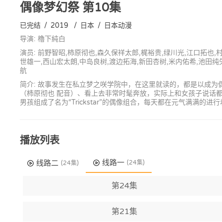
偶像梦幻祭
第10集
已完结
/
2019
/
日本
/
日本动漫
导演: 櫓下純白
演员: 前野智昭,柿原彻也,森久保祥太郎,梶裕贵,绿川光,江口拓也,
世雄一,西山宏太朗,中岛良树,渡边拓海,新田杏树,米内佑希,池田纯
航
简介: 故事发生在私立梦之咲学院中，在这里就读的，都是以成
（柿原彻也 配音）、看上去非常时髦奔放，实际上和女孩子说话
男孩组成了名为“Trickstar”的偶像组合，每天都在元气满
播放列表
线路一
线路二
(24集)
(24集)
第24集
第21集