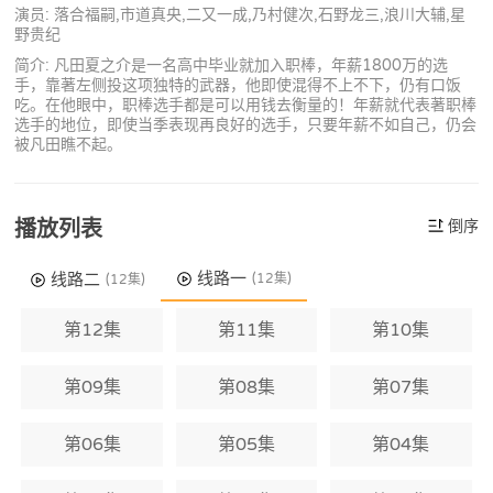
演员: 落合福嗣,市道真央,二又一成,乃村健次,石野龙三,浪川大辅,星
野贵纪
简介: 凡田夏之介是一名高中毕业就加入职棒，年薪1800万的选
手，靠著左侧投这项独特的武器，他即使混得不上不下，仍有口饭
吃。在他眼中，职棒选手都是可以用钱去衡量的！年薪就代表著职棒
选手的地位，即使当季表现再良好的选手，只要年薪不如自己，仍会
被凡田瞧不起。
播放列表
倒序
线路一
线路二
(12集)
(12集)
第12集
第11集
第10集
第09集
第08集
第07集
第06集
第05集
第04集