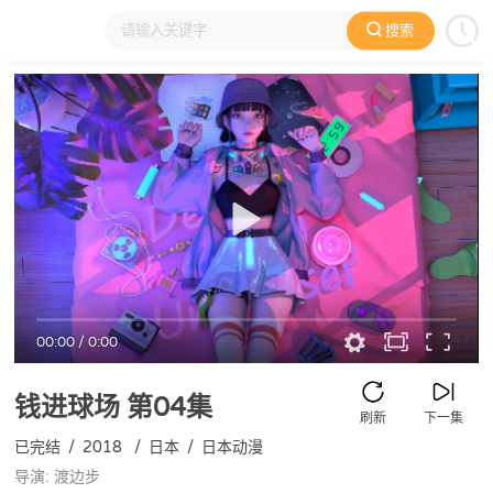
搜索
大家在看
日本动漫
国产动漫
欧美动漫
动漫电影
00:00
/
0:00
钱进球场
第04集
刷新
下一集
已完结
/
2018
/
日本
/
日本动漫
导演: 渡边步