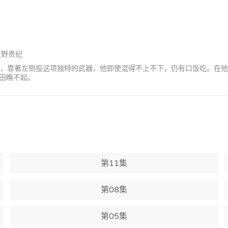
星野贵纪
选手，靠著左侧投这项独特的武器，他即使混得不上不下，仍有口饭吃。在
田瞧不起。
第11集
第08集
第05集