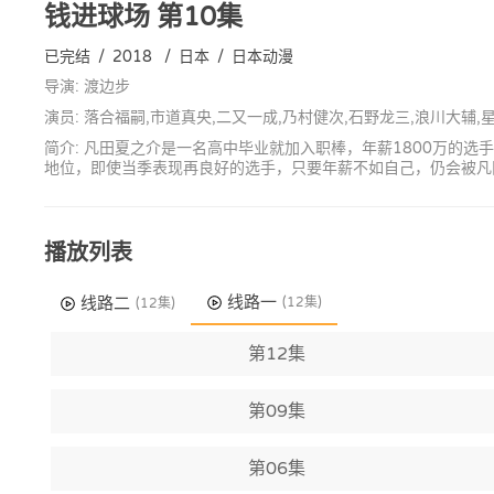
钱进球场
第10集
已完结
/
2018
/
日本
/
日本动漫
导演: 渡边步
演员: 落合福嗣,市道真央,二又一成,乃村健次,石野龙三,浪川大辅,
简介: 凡田夏之介是一名高中毕业就加入职棒，年薪1800万的
地位，即使当季表现再良好的选手，只要年薪不如自己，仍会被凡
播放列表
线路一
线路二
(12集)
(12集)
第12集
第09集
第06集