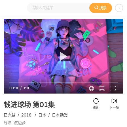
搜索
大家在看
日本动漫
国产动漫
欧美动漫
动漫电影
00:00
/
0:00
钱进球场
第01集
刷新
下一集
已完结
/
2018
/
日本
/
日本动漫
导演: 渡边步