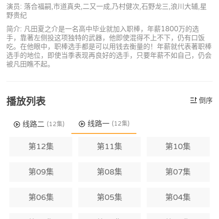
演员: 落合福嗣,市道真央,二又一成,乃村健次,石野龙三,浪川大辅,星
野贵纪
简介: 凡田夏之介是一名高中毕业就加入职棒，年薪1800万的选
手，靠著左侧投这项独特的武器，他即使混得不上不下，仍有口饭
吃。在他眼中，职棒选手都是可以用钱去衡量的！年薪就代表著职棒
选手的地位，即使当季表现再良好的选手，只要年薪不如自己，仍会
被凡田瞧不起。
播放列表
倒序
线路一
线路二
(12集)
(12集)
第12集
第11集
第10集
第09集
第08集
第07集
第06集
第05集
第04集