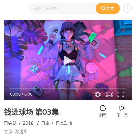
搜索
大家在看
日本动漫
国产动漫
欧美动漫
动漫电影
00:00
/
0:00
钱进球场
第03集
刷新
下一集
已完结
/
2018
/
日本
/
日本动漫
导演: 渡边步