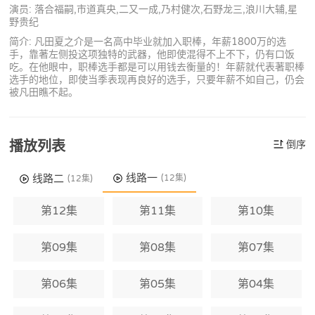
演员: 落合福嗣,市道真央,二又一成,乃村健次,石野龙三,浪川大辅,星
野贵纪
简介: 凡田夏之介是一名高中毕业就加入职棒，年薪1800万的选
手，靠著左侧投这项独特的武器，他即使混得不上不下，仍有口饭
吃。在他眼中，职棒选手都是可以用钱去衡量的！年薪就代表著职棒
选手的地位，即使当季表现再良好的选手，只要年薪不如自己，仍会
被凡田瞧不起。
播放列表
倒序
线路一
线路二
(12集)
(12集)
第12集
第11集
第10集
第09集
第08集
第07集
第06集
第05集
第04集