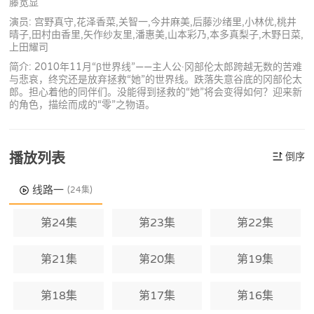
藤宽显
演员: 宫野真守,花泽香菜,关智一,今井麻美,后藤沙绪里,小林优,桃井
晴子,田村由香里,矢作纱友里,潘惠美,山本彩乃,本多真梨子,木野日菜,
上田耀司
简介: 2010年11月“β世界线”——主人公·冈部伦太郎跨越无数的苦难
与悲哀，终究还是放弃拯救“她”的世界线。跌落失意谷底的冈部伦太
郎。担心着他的同伴们。没能得到拯救的“她”将会变得如何？迎来新
的角色，描绘而成的“零”之物语。
播放列表
倒序
线路一
(24集)
第24集
第23集
第22集
第21集
第20集
第19集
第18集
第17集
第16集