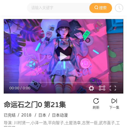
搜索
大家在看
日本动漫
国产动漫
欧美动漫
动漫电影
00:00
/
0:00
命运石之门0
第21集
刷新
下一集
已完结
/
2018
/
日本
/
日本动漫
导演: 川村贤一,小泽一浩,平向智子,土屋浩幸,古贺一臣,武市直子,工